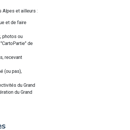
 Alpes et ailleurs :
ue et de faire
t, photos ou
 "CartoPartie" de
s, recevant
né (ou pas),
ctivités du Grand
mération du Grand
es