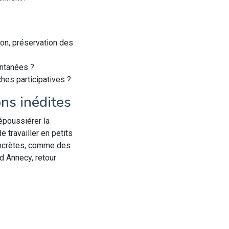
ion, préservation des
pontanées ?
hes participatives ?
ons inédites
dépoussiérer la
 travailler en petits
concrètes, comme des
d Annecy, retour