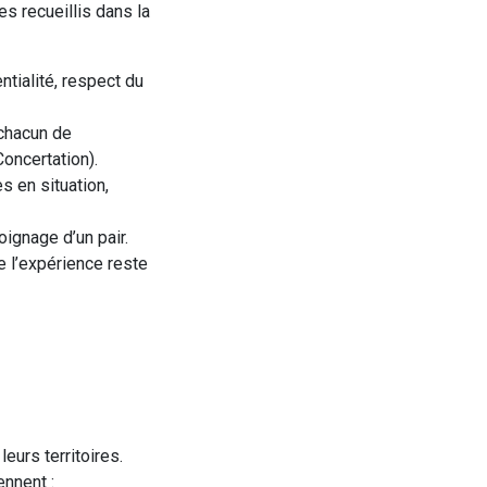
s recueillis dans la
ntialité, respect du
à chacun de
oncertation).
s en situation,
ignage d’un pair.
e l’expérience reste
eurs territoires.
ennent :