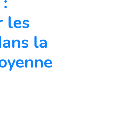
 :
 les
dans la
toyenne