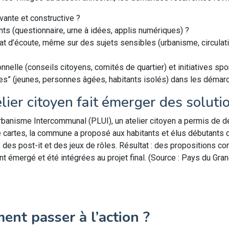
ante et constructive ?
tants (questionnaire, urne à idées, applis numériques) ?
mat d’écoute, même sur des sujets sensibles (urbanisme, circulat
ionnelle (conseils citoyens, comités de quartier) et initiatives s
les” (jeunes, personnes âgées, habitants isolés) dans les démarc
lier citoyen fait émerger des soluti
’Urbanisme Intercommunal (PLUI), un atelier citoyen a permis de 
 cartes, la commune a proposé aux habitants et élus débutants de
 des post-it et des jeux de rôles. Résultat : des propositions 
 émergé et été intégrées au projet final. (Source : Pays du Gran
ent passer à l’action ?