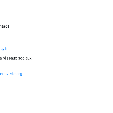
ntact
cy.fr
ia réseaux sociaux
eouverte.org