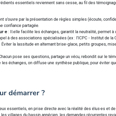
rédients essentiels reviennent sans cesse, au fil des témoignage
t s’ouvre par la présentation de règles simples (écoute, confide
ne confiance partagée.
ur·e
: Il.elle facilite les échanges, garantit la neutralité, permet 
 à des associations spécialisées (ex : l’ICPC - Institut de la C
: Éviter la lassitude en alternant brise-glace, petits groupes, mise
Chacun pose ses questions, partage un vécu, rebondit sur le témo
 les échanges, on diffuse une synthèse publique, pour éviter qu
ur démarrer ?
x essentiels, en prise directe avec la réalité des élus·es et de l
 les villages du bassin annécien, les demandes récurrentes revi