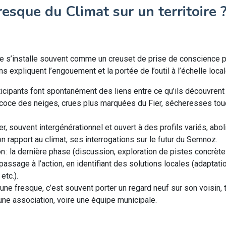
esque du Climat sur un territoire 
que s’installe souvent comme un creuset de prise de conscience 
ns expliquent l’engouement et la portée de l’outil à l’échelle local
icipants font spontanément des liens entre ce qu’ils découvrent 
précoce des neiges, crues plus marquées du Fier, sécheresses tou
er, souvent intergénérationnel et ouvert à des profils variés, aboli
on rapport au climat, ses interrogations sur le futur du Semnoz.
ion : la dernière phase (discussion, exploration de pistes concrèt
assage à l’action, en identifiant des solutions locales (adaptati
etc.).
une fresque, c’est souvent porter un regard neuf sur son voisin, 
 une association, voire une équipe municipale.