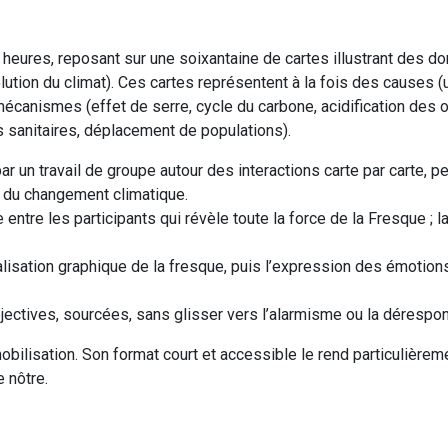
3 heures, reposant sur une soixantaine de cartes illustrant des 
ution du climat). Ces cartes représentent à la fois des causes (u
 mécanismes (effet de serre, cycle du carbone, acidification des
 sanitaires, déplacement de populations).
r un travail de groupe autour des interactions carte par carte, p
s du changement climatique.
entre les participants qui révèle toute la force de la Fresque ; 
réalisation graphique de la fresque, puis l’expression des émotion
jectives, sourcées, sans glisser vers l’alarmisme ou la dérespon
obilisation. Son format court et accessible le rend particulière
e nôtre.