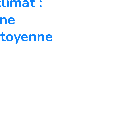
climat :
une
itoyenne