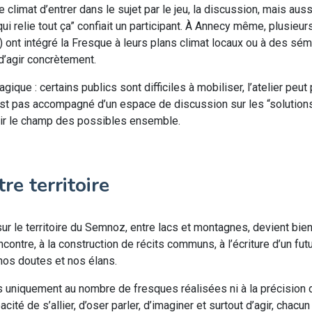
 climat d’entrer dans le sujet par le jeu, la discussion, mais auss
i relie tout ça” confiait un participant. À Annecy même, plusieurs
 ont intégré la Fresque à leurs plans climat locaux ou à des sémi
d’agir concrètement.
que : certains publics sont difficiles à mobiliser, l’atelier peut
st pas accompagné d’un espace de discussion sur les “solutions”. 
vrir le champ des possibles ensemble.
re territoire
ur le territoire du Semnoz, entre lacs et montagnes, devient bie
contre, à la construction de récits communs, à l’écriture d’un fut
nos doutes et nos élans.
s uniquement au nombre de fresques réalisées ni à la précision
cité de s’allier, d’oser parler, d’imaginer et surtout d’agir, chacu