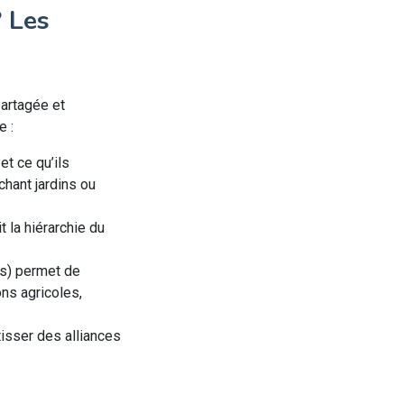
? Les
partagée et
e :
et ce qu’ils
chant jardins ou
t la hiérarchie du
es) permet de
ons agricoles,
tisser des alliances