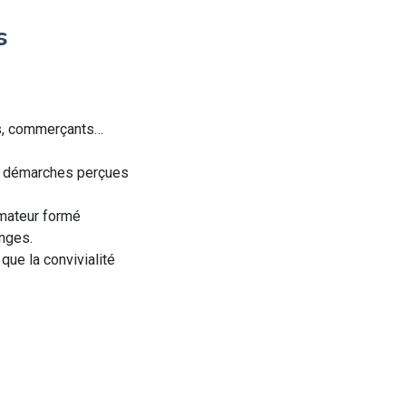
s
urs, commerçants…
es démarches perçues
imateur formé
anges.
 que la convivialité