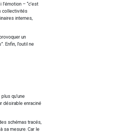
i l’émotion – “c’est
 collectivités
naires internes,
 provoquer un
Enfin, l’outil ne
n plus qu’une
ur désirable enraciné
 des schémas tracés,
n à sa mesure. Car le