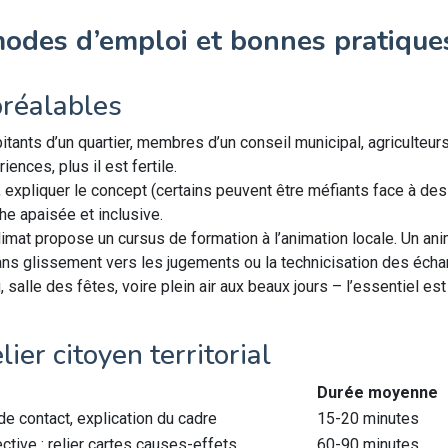
modes d’emploi et bonnes pratique
préalables
itants d’un quartier, membres d’un conseil municipal, agriculte
iences, plus il est fertile.
, expliquer le concept (certains peuvent être méfiants face à d
he apaisée et inclusive.
imat propose un cursus de formation à l’animation locale. Un an
ans glissement vers les jugements ou la technicisation des éch
u, salle des fêtes, voire plein air aux beaux jours – l’essentiel est
er citoyen territorial
Durée moyenne
 de contact, explication du cadre
15-20 minutes
ective : relier cartes causes-effets
60-90 minutes