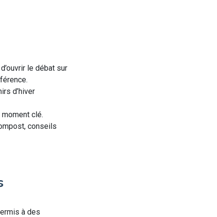
’ouvrir le débat sur
fférence.
irs d’hiver
n moment clé.
compost, conseils
s
permis à des