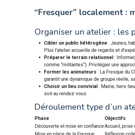
“Fresquer” localement : 
Organiser un atelier : les 
Cibler un public hétérogène
: Jeunes, hab
Plus l’atelier accueille de regards et d’expér
Préparer le terrain relationnel
: Informer
comme “militantes”). Privilégier une approc
Former les animateurs
: La Fresque du Cl
garantit une dynamique de groupe réelle, s
Choisir un lieu convivial
: Mairie, tiers-lie
soit au rendez-vous.
Déroulement type d’un ateli
Phase
Objectifs
Découverte et mise en confiance
Accueil, prise
Mise en place de la Fresque
Réflexion coll