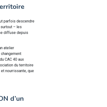
erritoire
aut parfois descendre
 surtout – les
 se diffuse depuis
n atelier
du changement
s du CAC 40 aux
ciation du territoire
et nourrissante, que
ADN d’un