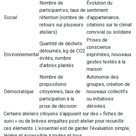
Nombre de
Évolution du
participant·es, taux de
sentiment
Social
rétention (nombre de
d’appartenance,
retours sur plusieurs
citations sur le climat
ateliers)
convivial ou solidaire
Prises de
Quantité de déchets
conscience
détournés, kg de CO2
Environnemental
exprimées, nouveaux
évités, nombre
gestes testés à la
d’arbres plantés
maison
Nombre de
Autonomie des
propositions
groupes, création de
Démocratique
citoyennes, taux de
nouveaux collectifs
participation à la
ou initiatives
prise de décision
dérivées
Certains ateliers citoyens s’appuient sur des « fiches de
suivi » ou de brèves enquêtes post-atelier pour recueillir
ces éléments. L’essentiel est de garder l’évaluation simple,
légère et accessible à toutes et tous.