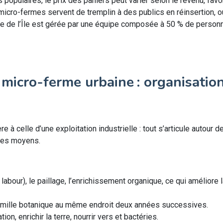
 populaires, le prix des paniers peut varier selon le revenu, favor
ro-fermes servent de tremplin à des publics en réinsertion, o
me de l’Île est gérée par une équipe composée à 50 % de person
cro-ferme urbaine : organisation,
 celle d’une exploitation industrielle : tout s’articule autour de 
 des moyens.
labour), le paillage, l’enrichissement organique, ce qui améliore l
mille botanique au même endroit deux années successives.
tion, enrichir la terre, nourrir vers et bactéries.