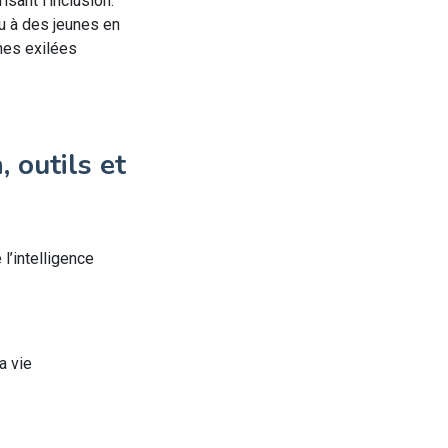
isant l’inclusion.
u à des jeunes en
nes exilées
 outils et
l’intelligence
a vie