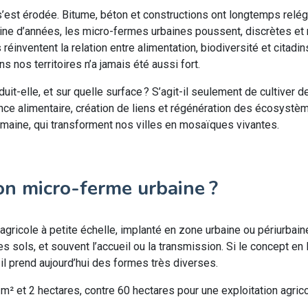
e s’est érodée. Bitume, béton et constructions ont longtemps relég
ine d’années, les micro-fermes urbaines poussent, discrètes et 
 réinventent la relation entre alimentation, biodiversité et citadi
s nos territoires n’a jamais été aussi fort.
it-elle, et sur quelle surface ? S’agit-il seulement de cultiver 
ience alimentaire, création de liens et régénération des écosystè
umaine, qui transforment nos villes en mosaïques vivantes.
-on micro-ferme urbaine ?
gricole à petite échelle, implanté en zone urbaine ou périurbaine 
des sols, et souvent l’accueil ou la transmission. Si le concept e
, il prend aujourd’hui des formes très diverses.
² et 2 hectares, contre 60 hectares pour une exploitation agri