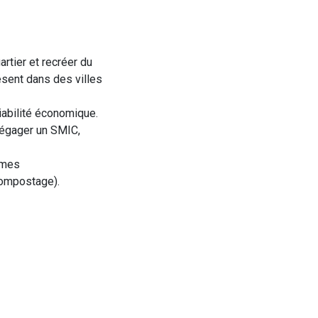
artier et recréer du
ésent dans des villes
viabilité économique.
dégager un SMIC,
èmes
compostage).