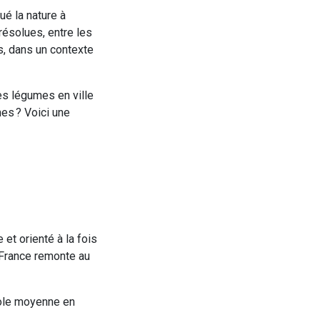
ué la nature à
résolues, entre les
ns, dans un contexte
des légumes en ville
mes ? Voici une
et orienté à la fois
n France remonte au
cole moyenne en