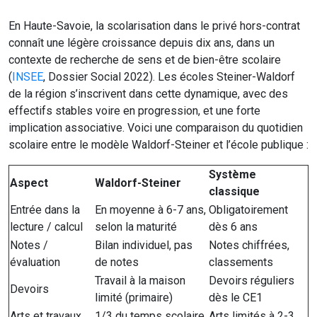
En Haute-Savoie, la scolarisation dans le privé hors-contrat
connaît une légère croissance depuis dix ans, dans un
contexte de recherche de sens et de bien-être scolaire
(
INSEE
, Dossier Social 2022). Les écoles Steiner-Waldorf
de la région s’inscrivent dans cette dynamique, avec des
effectifs stables voire en progression, et une forte
implication associative. Voici une comparaison du quotidien
scolaire entre le modèle Waldorf-Steiner et l’école publique :
Système
Aspect
Waldorf-Steiner
classique
Entrée dans la
En moyenne à 6-7 ans,
Obligatoirement
lecture / calcul
selon la maturité
dès 6 ans
Notes /
Bilan individuel, pas
Notes chiffrées,
évaluation
de notes
classements
Travail à la maison
Devoirs réguliers
Devoirs
limité (primaire)
dès le CE1
Arts et travaux
1/3 du temps scolaire
Arts limités à 2-3