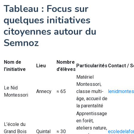
Tableau : Focus sur
quelques initiatives
citoyennes autour du
Semnoz
Nom de
Nombre
Lieu
Particularités
Contact / 
l’initiative
d’élèves
Matériel
Montessori,
Le Nid
Annecy
≈ 65
classe multi-
lenidmontes
Montessori
âge, accueil de
la parentalité
Apprentissage
en forêt,
L’école du
ateliers nature,
Grand Bois
Quintal
≈ 30
ecoledelafo