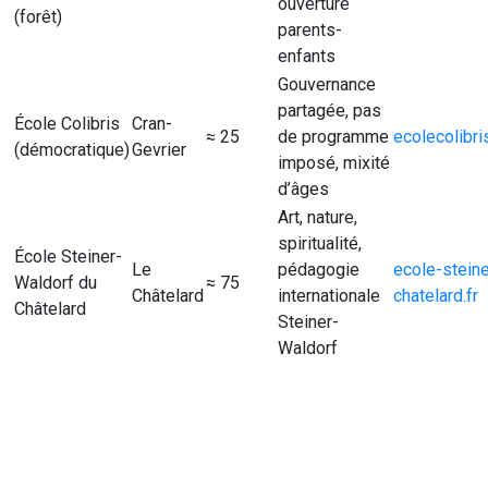
ouverture
(forêt)
parents-
enfants
Gouvernance
partagée, pas
École Colibris
Cran-
≈ 25
de programme
ecolecolibri
(démocratique)
Gevrier
imposé, mixité
d’âges
Art, nature,
spiritualité,
École Steiner-
Le
pédagogie
ecole-steine
Waldorf du
≈ 75
Châtelard
internationale
chatelard.fr
Châtelard
Steiner-
Waldorf