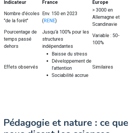
Indicateur
France
Europe
> 3000 en
Nombre d’écoles
Env. 150 en 2023
Allemagne et
"de la forêt"
(
RENE
)
Scandinavie
Pourcentage de
Jusqu’à 100% pour les
Variable : 50-
temps passé
structures
100%
dehors
indépendantes
Baisse du stress
Développement de
Effets observés
Similaires
l’attention
Sociabilité accrue
Pédagogie et nature : ce que