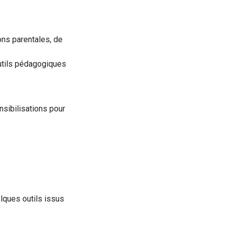
ions parentales, de
utils pédagogiques
nsibilisations pour
lques outils issus