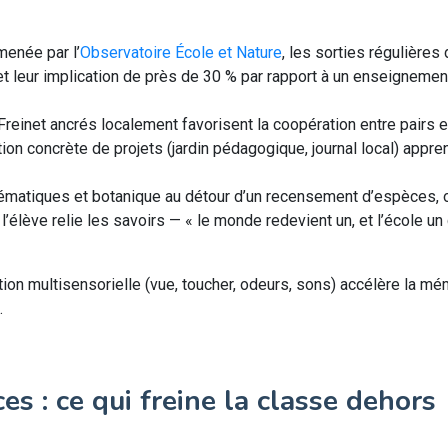
enée par l’
Observatoire École et Nature
, les sorties régulières
et leur implication de près de 30 % par rapport à un enseignemen
reinet ancrés localement favorisent la coopération entre pairs e
tion concrète de projets (jardin pédagogique, journal local) appre
ématiques et botanique au détour d’un recensement d’espèces, o
, l’élève relie les savoirs — « le monde redevient un, et l’école u
tion multisensorielle (vue, toucher, odeurs, sons) accélère la mém
.
ces : ce qui freine la classe dehors