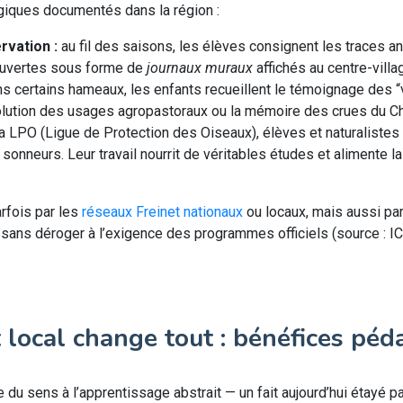
giques documentés dans la région :
rvation :
au fil des saisons, les élèves consignent les traces an
couvertes sous forme de
journaux muraux
affichés au centre-villa
s certains hameaux, les enfants recueillent le témoignage des “v
volution des usages agropastoraux ou la mémoire des crues du C
a LPO (Ligue de Protection des Oiseaux), élèves et naturalistes
neurs. Leur travail nourrit de véritables études et alimente la
arfois par les
réseaux Freinet nationaux
ou locaux, mais aussi pa
re sans déroger à l’exigence des programmes officiels (source : 
 local change tout : bénéfices pé
du sens à l’apprentissage abstrait — un fait aujourd’hui étayé p