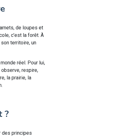
re
carnets, de loupes et
le, c’est la forêt. À
son territoire, un
 monde réel. Pour lui,
, observe, respire,
, la prairie, la
n.
t ?
r des principes