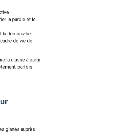
ctive.
er la parole et le
t la démocratie.
 cadre de vie de
re la classe à partir
ètement, parfois
our
les glanés auprès