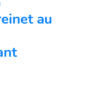
a
einet au
ant