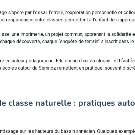
age s’opère par l’essai, l’erreur, l’exploration personnelle et colle
e, correspondance entre classes permettent à l’enfant de s’appropri
aisse, une imprimerie, un projet commun, apprenant la solidarité e
 chaque découverte, chaque “enquête de terrain” s’inscrit dans le
re en acteur pédagogique. Elle donne chair au slogan : « Il faut fai
rs écoles autour du Semnoz remettent en pratique, souvent discr
 classe naturelle : pratiques aut
rentissage sur les hauteurs du bassin annécien. Quelques exemp