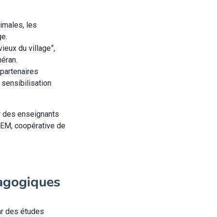
imales, les
ge.
ieux du village”,
héran.
 partenaires
 sensibilisation
r des enseignants
ICEM, coopérative de
dagogiques
ar des études