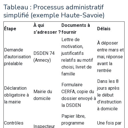
Tableau : Processus administratif
simplifié (exemple Haute-Savoie)
À qui
Documents à
Étape
Délais
s’adresser ?
fournir
Lettre de
À déposer
motivation,
Demande
entre mars et
DSDEN 74
justificatifs
d’autorisation
mai, réponse
(Annecy)
relatifs au motif
préalable
avant la
choisi, livret de
rentrée
famille
Dans les 8
Formulaire
Déclaration
jours après
Mairie du
CERFA, copie du
obligatoire à
le début
domicile
dossier envoyé à
la mairie
d’instruction
la DSDEN
à domicile
Papier libre,
Contrôles
programme
Une fois par
Inspecteur