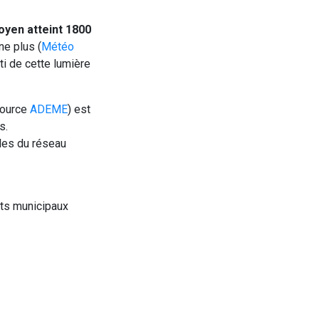
oyen atteint 1800
ne plus (
Météo
ti de cette lumière
source
ADEME
) est
s.
les du réseau
nts municipaux