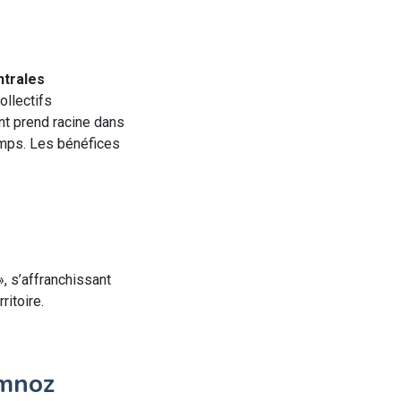
ntrales
ollectifs
t prend racine dans
temps. Les bénéfices
, s’affranchissant
itoire.
emnoz