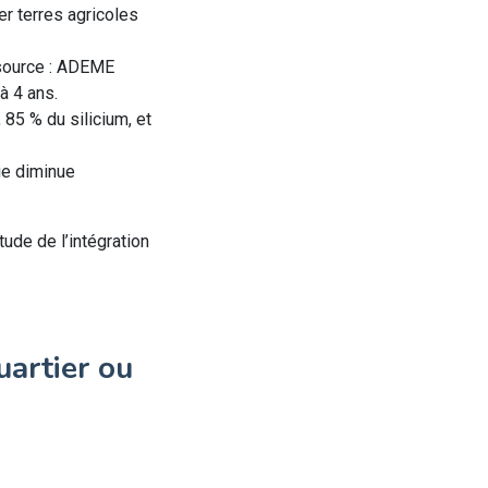
er terres agricoles
(source : ADEME
à 4 ans.
 85 % du silicium, et
gie diminue
ude de l’intégration
uartier ou