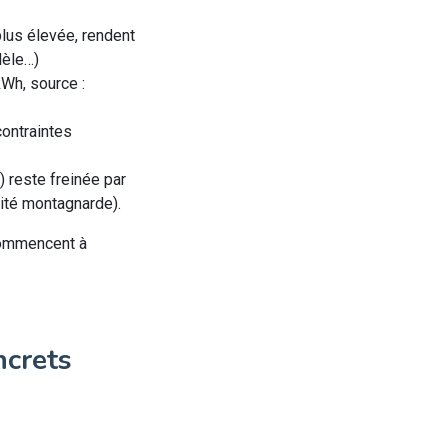
lus élevée, rendent
lèle…)
kWh, source :
contraintes
) reste freinée par
lité montagnarde).
 commencent à
ncrets