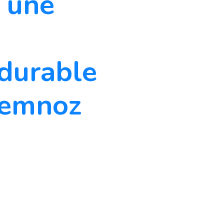
r une
durable
Semnoz