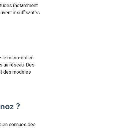
s études (notamment
ouvent insuffisantes
– le micro-éolien
ès au réseau. Des
rant des modèles
noz ?
, bien connues des