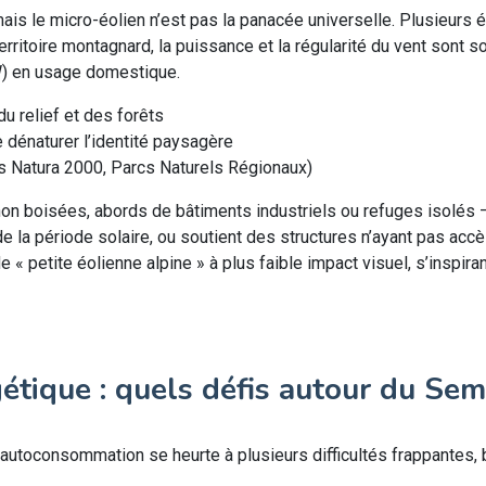
mais le micro-éolien n’est pas la panacée universelle. Plusieur
erritoire montagnard, la puissance et la régularité du vent sont s
kW) en usage domestique.
du relief et des forêts
de dénaturer l’identité paysagère
s Natura 2000, Parcs Naturels Régionaux)
 non boisées, abords de bâtiments industriels ou refuges isolés 
 de la période solaire, ou soutient des structures n’ayant pas acc
de « petite éolienne alpine » à plus faible impact visuel, s’inspi
tique : quels défis autour du Sem
 l’autoconsommation se heurte à plusieurs difficultés frappantes