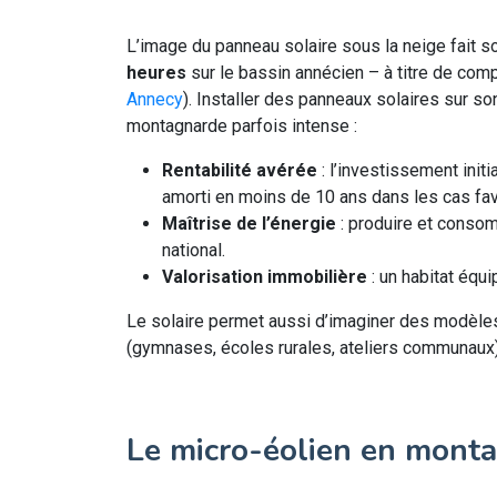
L’image du panneau solaire sous la neige fait s
heures
sur le bassin annécien – à titre de comp
Annecy
). Installer des panneaux solaires sur son
montagnarde parfois intense :
Rentabilité avérée
: l’investissement init
amorti en moins de 10 ans dans les cas fav
Maîtrise de l’énergie
: produire et consom
national.
Valorisation immobilière
: un habitat équi
Le solaire permet aussi d’imaginer des modèles
(gymnases, écoles rurales, ateliers communaux)
Le micro-éolien en mont