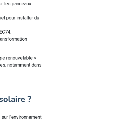
ur les panneaux
el pour installer du
LEC74.
transformation
gie renouvelable »
rches, notamment dans
solaire ?
t sur l’environnement