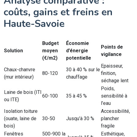
Analyse comparative :
coûts, gains et freins en
Haute-Savoie
Budget
Économie
Points de
Solution
moyen
d’énergie
vigilance
(€/m2)
potentielle
Epaisseur,
Chaux-chanvre
30 à 40 % sur le
80-120
finition,
(mur intérieur)
chauffage
séchage lent
Poids,
Laine de bois (ITI
60-100
35 à 45 %
sensibilité à
ou ITE)
l’eau
Isolation toiture
Accessibilité,
(ouate, laine de
30-50
Jusqu’à 30 %
plancher
bois)
fragile
Fenêtres
500-900 la
Esthétique,